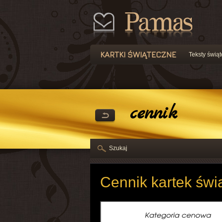
KARTKI ŚWIĄTECZNE
Teksty świą
cennik
Szukaj
Cennik kartek św