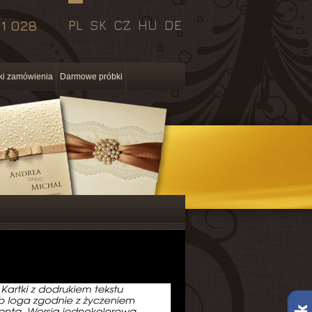
11 028
PL
SK
CZ
HU
DE
i zamówienia
Darmowe próbki