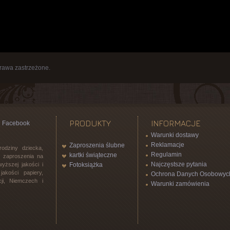
rawa zastrzeżone.
PRODUKTY
INFORMACJE
Facebook
Warunki dostawy
Reklamacje
Zaproszenia ślubne
rodziny dziecka,
Regulamin
kartki świąteczne
l, zaproszenia na
Najczęstsze pytania
yższej jakości i
Fotoksiążka
akości papiery,
Ochrona Danych Osobowyc
ji, Niemczech i
Warunki zamówienia