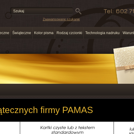
Tel: 602 7
Zaawansowane szukanie
teczne
Świąteczne
Kolor pisma
Rodzaj czcionki
Technologia nadruku
Warunk
iątecznych firmy PAMAS