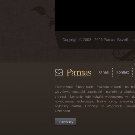
Copyright © 2008 - 2026 Pamas. Wszelkie p
O nas
Kontakt
Zaproszenia ślubne,kartki świąteczne,kartki na na
wizytówki, pieczątki, zawieszki i naklejki na alkoho
chrzest i komunię, foto książki, wykonujemy w najw
nowoczesną technologią. Niskie ceny, wysokiej j
najlepszy nadruk. Oddziały na Węgrzech, Słowac
Czechach
Partnerzy