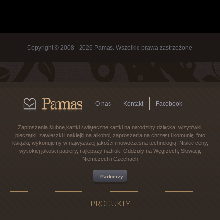
Copyright © 2008 - 2026 Pamas. Wszelkie prawa zastrzeżone.
O nas
Kontakt
Facebook
Zaproszenia ślubne,kartki świąteczne,kartki na narodziny dziecka, wizytówki,
pieczątki, zawieszki i naklejki na alkohol, zaproszenia na chrzest i komunię, foto
książki, wykonujemy w najwyższej jakości i nowoczesną technologią. Niskie ceny,
wysokiej jakości papiery, najlepszy nadruk. Oddziały na Węgrzech, Słowacji,
Niemczech i Czechach
Partnerzy
PRODUKTY