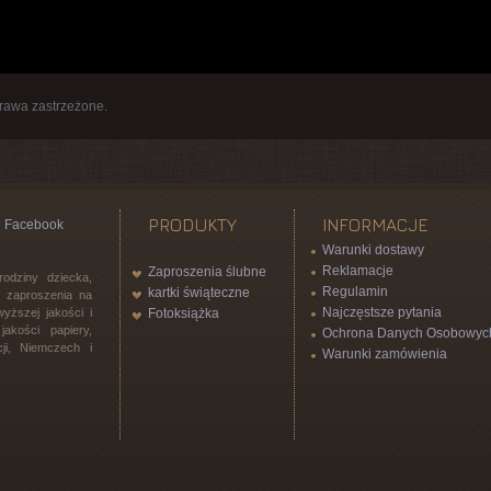
rawa zastrzeżone.
PRODUKTY
INFORMACJE
Facebook
Warunki dostawy
Reklamacje
Zaproszenia ślubne
rodziny dziecka,
Regulamin
kartki świąteczne
l, zaproszenia na
Najczęstsze pytania
yższej jakości i
Fotoksiążka
akości papiery,
Ochrona Danych Osobowyc
ji, Niemczech i
Warunki zamówienia