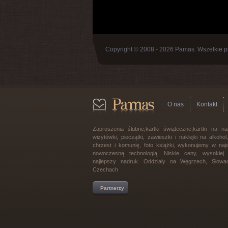
Copyright © 2008 - 2026 Pamas. Wszelkie p
O nas
Kontakt
Zaproszenia ślubne,kartki świąteczne,kartki na na
wizytówki, pieczątki, zawieszki i naklejki na alkoho
chrzest i komunię, foto książki, wykonujemy w najw
nowoczesną technologią. Niskie ceny, wysokiej j
najlepszy nadruk. Oddziały na Węgrzech, Słowac
Czechach
Partnerzy