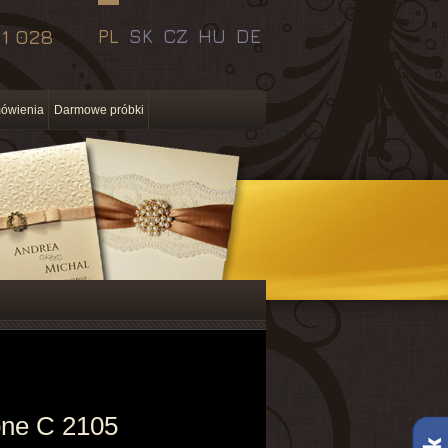
11 028
PL
SK
CZ
HU
DE
ówienia
Darmowe próbki
bne C 2105