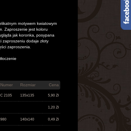
delikatnym motywem kwiatowym
. Zaproszenie jest koloru
gląda jak koronka, posypana
i zaproszeniu dodaje złoty
ęści zaproszenia.
tłoczenie
Numer
Rozmiar
Cena
C 2105
135x135
5,90
Zł
1,20
Zł
980
140x140
0,49
Zł