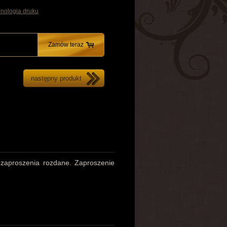
nologia druku
Zamów teraz
następny produkt
 zaproszenia rozdane. Zaproszenie