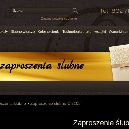
Tel: 602 7
Zaawansowane szukanie
eksty
Ślubne wiersze
Kolor czcionki
Technologia druku
wstążki
Warunki zam
zaproszenia ślubne
oszenia ślubne
Zaproszenie ślubne C 2105
Zaproszenie ślu