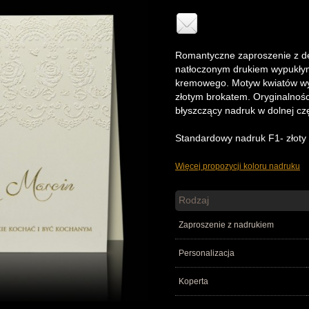
Romantyczne zaproszenie z 
natłoczonym drukiem wypukłym
kremowego. Motyw kwiatów wy
złotym brokatem. Oryginalnośc
błyszczący nadruk w dolnej cz
Standardowy nadruk F1- złoty 
Więcej propozycji koloru nadruku
Rodzaj
Zaproszenie z nadrukiem
Personalizacja
Koperta