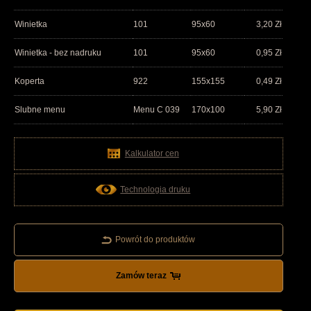
Winietka
101
95x60
3,20
Zł
Winietka - bez nadruku
101
95x60
0,95
Zł
Koperta
922
155x155
0,49
Zł
Slubne menu
Menu C 039
170x100
5,90
Zł
Kalkulator cen
Technologia druku
Powrót do produktów
Zamów teraz