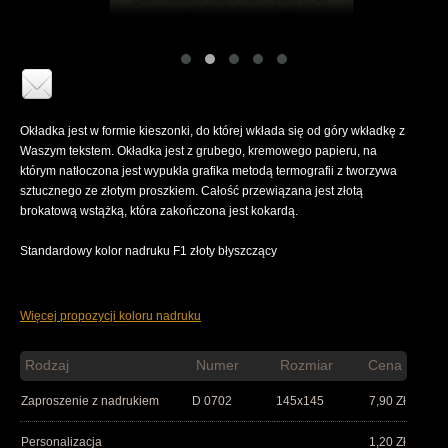
Okładka jest w formie kieszonki, do której wkłada się od góry wkładkę z
Waszym tekstem. Okładka jest z grubego, kremowego papieru, na
którym natłoczona jest wypukła grafika metodą termografii z tworzywa
sztucznego ze złotym proszkiem. Całość przewiązana jest złotą
brokatową wstążką, która zakończona jest kokardą.
Standardowy kolor nadruku F1 złoty błyszczący
Więcej propozycji koloru nadruku
Rodzaj
Numer
Rozmiar
Cena
Zaproszenie z nadrukiem
D 0702
145x145
7,90
Zł
Personalizacja
1,20
Zł