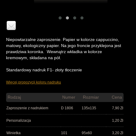
Niepowtarzalne zaproszenie. Papier w kolorze cappuccino,
matowy, ekologiczny papier. Na jego froncie przyklejona jest
prawdziwa koronka. Wewnątrz wkładka w kolorze
kremowym, składana na pół.
Standardowy nadruk F1- złoty tłoczenie
Więcej propozycji koloru nadruku
Rodzaj
Numer
Rozmiar
Cena
Zaproszenie z nadrukiem
D 1806
135x135
7,90
Zł
Personalizacja
1,20
Zł
Winietka
101
95x60
3,20
Zł