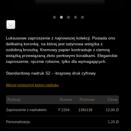
Luksusowe zaproszenie z najnowszej kolekcji. Posiada ono
delikatną koronkę, na której jest satynowa wstążka z
ozdobną broszką. Kremowy papier kontrastuje z ciemną
wstążką przewiązaną złoto perłowymi koralikami. Eleganckie
zaproszenie, ręcznie robione, tylko dla wymagających.
Standardowy nadruk S2 - -brązowy druk cyfrowy.
Więcej propozycji koloru nadruku
Rodzaj
Numer
Rozmiar
Cena
Zaproszenie z nadrukiem
F 2204
138x138
12,00
Zł
Personalizacja
1,20
Zł