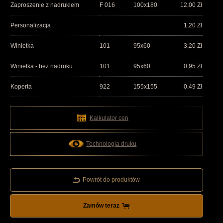
Zaproszenie z nadrukiem
F 016
100x180
12,00
Zł
Personalizacja
1,20
Zł
Winietka
101
95x60
3,20
Zł
Winietka - bez nadruku
101
95x60
0,95
Zł
Koperta
922
155x155
0,49
Zł
Kalkulator cen
Technologia druku
Powrót do produktów
Zamów teraz