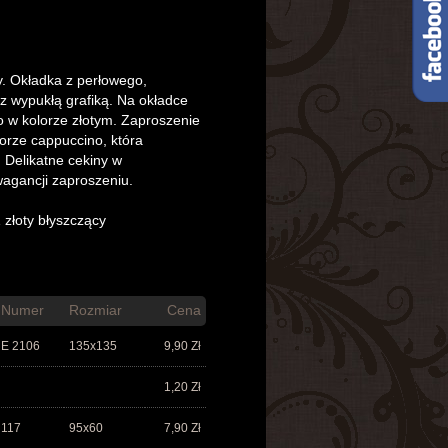
. Okładka z perłowego,
z wypukłą grafiką. Na okładce
 w kolorze złotym. Zaproszenie
orze cappuccino, która
. Delikatne cekiny w
wagancji zaproszeniu.
złoty błyszczący
Numer
Rozmiar
Cena
E 2106
135x135
9,90
Zł
1,20
Zł
117
95x60
7,90
Zł