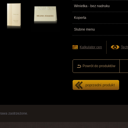
Winietka - bez nadruku
Koperta
Slubne menu
Kalkulator cen
Tech
Powrót do produktów
poprzedni produkt
rawa zastrzeżone.