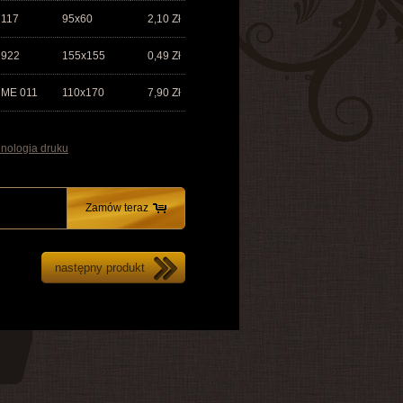
117
95x60
2,10
Zł
922
155x155
0,49
Zł
ME 011
110x170
7,90
Zł
nologia druku
Zamów teraz
następny produkt