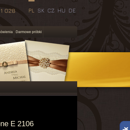
11 028
PL
SK
CZ
HU
DE
ówienia
Darmowe próbki
bne E 2106