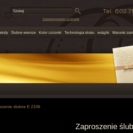
Tel: 602 7
Zaawansowane szukanie
eksty
Ślubne wiersze
Kolor czcionki
Technologia druku
wstążki
Warunki zam
szenie ślubne E 2106
Zaproszenie ślu