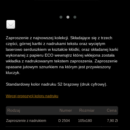
Zaproszenie z najnowszej kolekcji. Składające się z trzech
części, górnej kartki z nadrukami tekstu oraz wyciętym
laserowo serduszkiem w kształcie kłódki, oraz składanej karki
wykonanej z papieru ECO wewnątrz której wklejona została
wkładka z nadrukowanym tekstem zaproszenia. Zaproszenie
opasane jutowym sznurkiem na którym jest przywieszony
kluczyk.
Standardowy kolor nadruku S2 brązowy (druk cyfrowy).
Więcej propozycji koloru nadruku
Rodzaj
Numer
Rozmiar
Cena
Zaproszenie z nadrukiem
D 2504
105x180
7,90
Zł