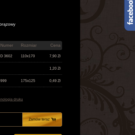
 brązowy
Numer
Rozmiar
Cena
D 3602
110x170
7,90
Zł
1,20
Zł
999
175x125
0,49
Zł
nologia druku
Zamów teraz