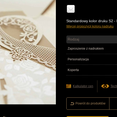
Standardowy kolor druku S2 -
Więcej propozycji koloru nadruku
Rodzaj
Zaproszenie z nadrukiem
Personalizacja
Koperta
Kalkulator cen
Tech
Powrót do produktów