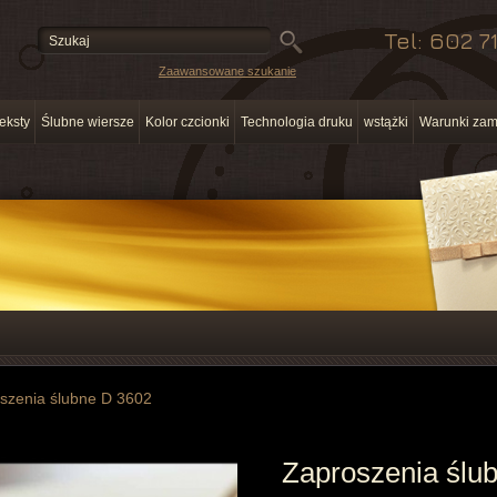
Tel: 602 7
Zaawansowane szukanie
eksty
Ślubne wiersze
Kolor czcionki
Technologia druku
wstążki
Warunki zam
szenia ślubne D 3602
Zaproszenia ślu