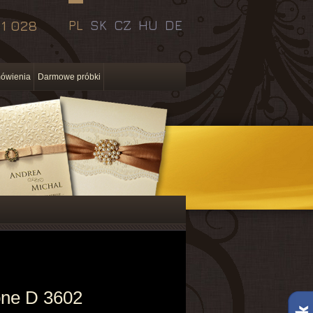
11 028
PL
SK
CZ
HU
DE
ówienia
Darmowe próbki
bne D 3602