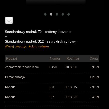
Standardowy nadruk F2 - srebrny tłoczenie
+
Standardowy nadruk S12 - szary druk cyfrowy.
Więcej propozycji koloru nadruku
Rodzaj
Numer
Rozmiar
Cena
Zaproszenie z nadrukiem
E 4505
105x150
9,90
Zł
Personalizacja
1,20
Zł
Koperta
823
175x115
2,90
Zł
Koperta
997
175x125
0,49
Zł