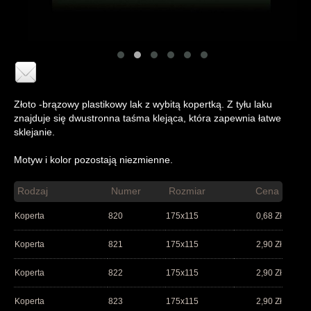
Złoto -brązowy plastikowy lak z wybitą kopertką. Z tyłu laku
znajduje się dwustronna taśma klejąca, która zapewnia łatwe
sklejanie.
Motyw i kolor pozostają niezmienne.
Rodzaj
Numer
Rozmiar
Cena
Koperta
820
175x115
0,68
Zł
Koperta
821
175x115
2,90
Zł
Koperta
822
175x115
2,90
Zł
Koperta
823
175x115
2,90
Zł