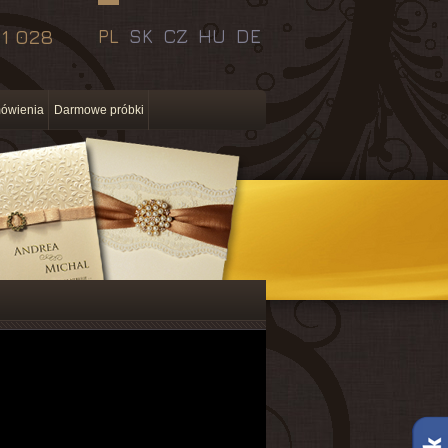
11 028
PL
SK
CZ
HU
DE
ówienia
Darmowe próbki