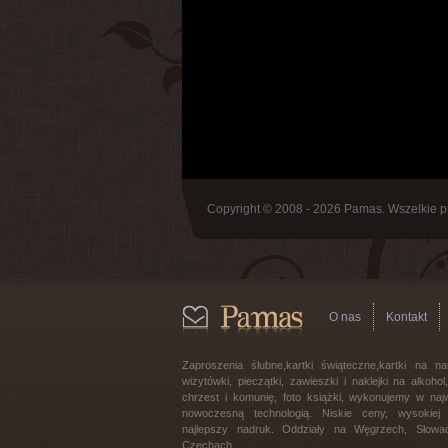
Copyright © 2008 - 2026 Pamas. Wszelkie p
O nas
Kontakt
Zaproszenia ślubne,kartki świąteczne,kartki na na
wizytówki, pieczątki, zawieszki i naklejki na alkoho
chrzest i komunię, foto książki, wykonujemy w najw
nowoczesną technologią. Niskie ceny, wysokiej j
najlepszy nadruk. Oddziały na Węgrzech, Słowac
Czechach