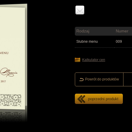
Rodzaj
Numer
Slubne menu
009
Kalkulator cen
Powrót do produktów
poprzedni produkt