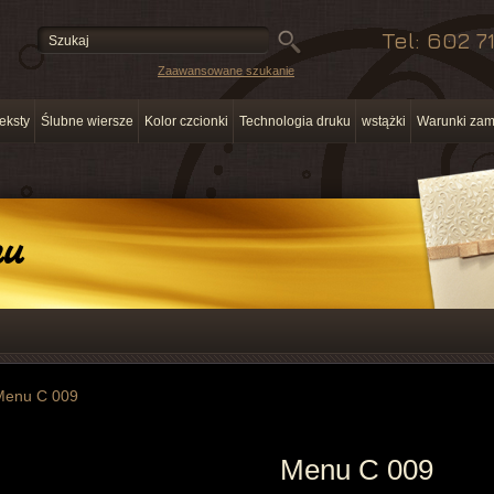
Tel: 602 7
Zaawansowane szukanie
eksty
Ślubne wiersze
Kolor czcionki
Technologia druku
wstążki
Warunki zam
nu
Menu C 009
Menu C 009