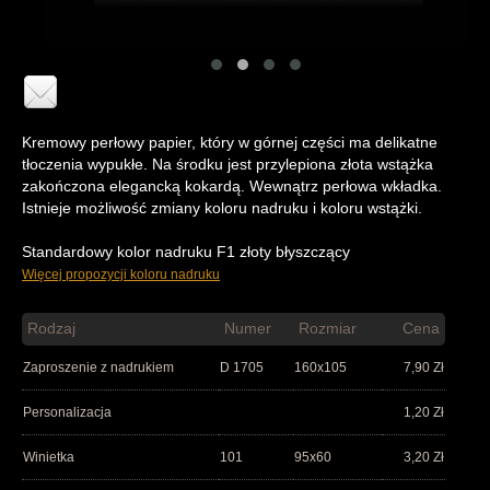
Kremowy perłowy papier, który w górnej części ma delikatne
tłoczenia wypukłe. Na środku jest przylepiona złota wstążka
zakończona elegancką kokardą. Wewnątrz perłowa wkładka.
Istnieje możliwość zmiany koloru nadruku i koloru wstążki.
Standardowy kolor nadruku F1 złoty błyszczący
Więcej propozycji koloru nadruku
Rodzaj
Numer
Rozmiar
Cena
Zaproszenie z nadrukiem
D 1705
160x105
7,90
Zł
Personalizacja
1,20
Zł
Winietka
101
95x60
3,20
Zł