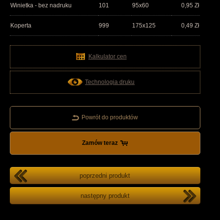
Winietka - bez nadruku
101
95x60
0,95
Zł
Koperta
999
175x125
0,49
Zł
Kalkulator cen
Technologia druku
Powrót do produktów
Zamów teraz
poprzedni produkt
następny produkt