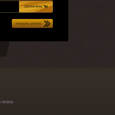
Zamów teraz
następny produkt
h (RODO)