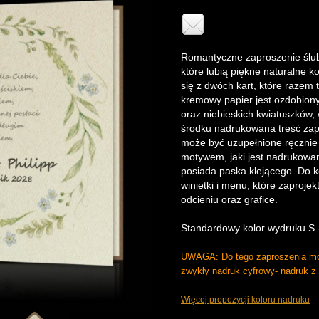
Romantyczne zaproszenie ślub
które lubią piękne naturalne k
się z dwóch kart, które razem 
kremowy papier jest ozdobiony
oraz niebieskich kwiatuszków,
środku nadrukowana treść zap
może być uzupełnione ręczni
motywem, jaki jest nadrukowan
posiada paska klejącego. Do
winietki i menu, które zaproj
odcieniu oraz grafice.
Standardowy kolor wydruku S -
UWAGA: Do tego zaproszenia mo
zwykły nadruk cyfrowy- nadruk z 
Więcej propozycji koloru nadruku