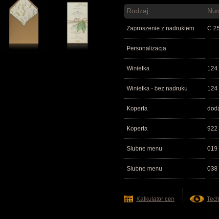
Rodzaj
Nu
Zaproszenie z nadrukiem
C 2
Personalizacja
Winietka
124
Winietka - bez nadruku
124
Koperta
dod
Koperta
922
Slubne menu
019
Slubne menu
038
Kalkulator cen
Tech