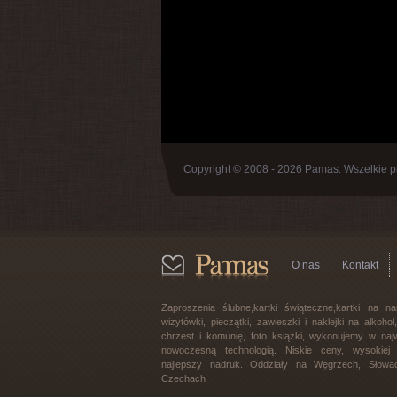
Copyright © 2008 - 2026 Pamas. Wszelkie p
O nas
Kontakt
Zaproszenia ślubne,kartki świąteczne,kartki na na
wizytówki, pieczątki, zawieszki i naklejki na alkoho
chrzest i komunię, foto książki, wykonujemy w najw
nowoczesną technologią. Niskie ceny, wysokiej j
najlepszy nadruk. Oddziały na Węgrzech, Słowac
Czechach