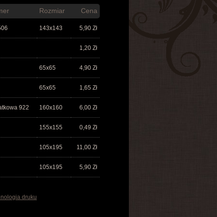
mer
Rozmiar
Cena
506
143x143
5,90
Zł
1,20
Zł
65x65
4,90
Zł
65x65
1,65
Zł
atkowa 922
160x160
6,00
Zł
155x155
0,49
Zł
105x195
11,00
Zł
105x195
5,90
Zł
nologia druku