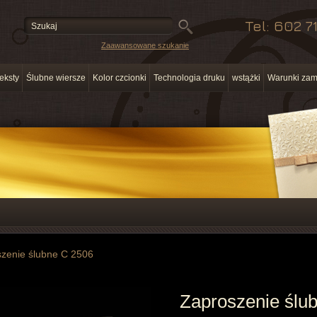
Tel: 602 7
Zaawansowane szukanie
eksty
Ślubne wiersze
Kolor czcionki
Technologia druku
wstążki
Warunki zam
zenie ślubne C 2506
Zaproszenie ślu