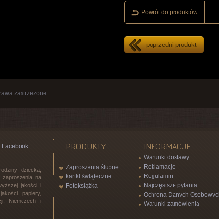
Powrót do produktów
poprzedni produkt
rawa zastrzeżone.
PRODUKTY
INFORMACJE
Facebook
Warunki dostawy
Reklamacje
Zaproszenia ślubne
rodziny dziecka,
Regulamin
kartki świąteczne
l, zaproszenia na
Najczęstsze pytania
yższej jakości i
Fotoksiążka
akości papiery,
Ochrona Danych Osobowyc
ji, Niemczech i
Warunki zamówienia