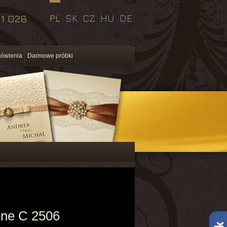
11 028
PL
SK
CZ
HU
DE
ówienia
Darmowe próbki
bne C 2506