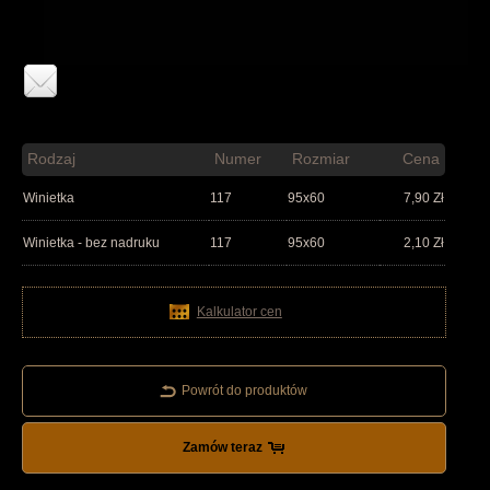
Rodzaj
Numer
Rozmiar
Cena
Winietka
117
95x60
7,90
Zł
Winietka - bez nadruku
117
95x60
2,10
Zł
Kalkulator cen
Powrót do produktów
Zamów teraz