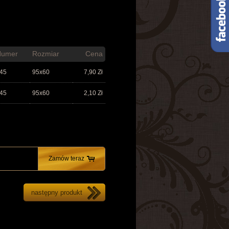
Numer
Rozmiar
Cena
45
95x60
7,90
Zł
45
95x60
2,10
Zł
Zamów teraz
następny produkt