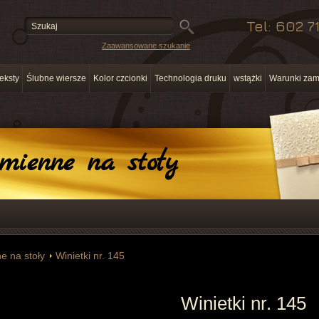
Tel: 602 7
Zaawansowane szukanie
eksty
Ślubne wiersze
Kolor czcionki
Technologia druku
wstążki
Warunki zam
mienne na stoły
e na stoły
Winietki nr. 145
Winietki nr. 145