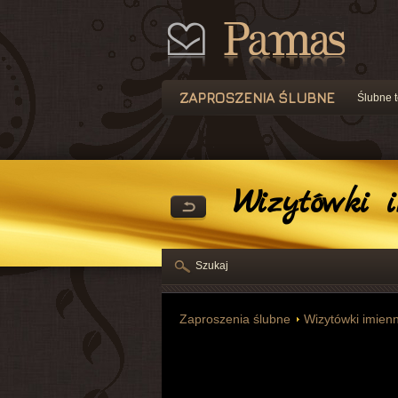
ZAPROSZENIA ŚLUBNE
Ślubne t
Wizytówki i
Szukaj
Zaproszenia ślubne
Wizytówki imienn