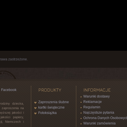
rawa zastrzeżone.
PRODUKTY
INFORMACJE
Facebook
Warunki dostawy
Reklamacje
Zaproszenia ślubne
rodziny dziecka,
Regulamin
kartki świąteczne
l, zaproszenia na
Najczęstsze pytania
yższej jakości i
Fotoksiążka
akości papiery,
Ochrona Danych Osobowyc
ji, Niemczech i
Warunki zamówienia