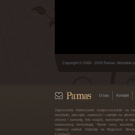
Copyright © 2008 - 2026 Pamas. Wszelkie p
O nas
Kontakt
Zaproszenia ślubne,kartki świąteczne,kartki na na
wizytówki, pieczątki, zawieszki i naklejki na alkoho
chrzest i komunię, foto książki, wykonujemy w najw
nowoczesną technologią. Niskie ceny, wysokiej j
najlepszy nadruk. Oddziały na Węgrzech, Słowac
Czechach