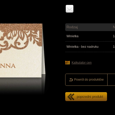
Rodzaj
Winietka
1
Winietka - bez nadruku
1
Kalkulator cen
Powrót do produktów
poprzedni produkt