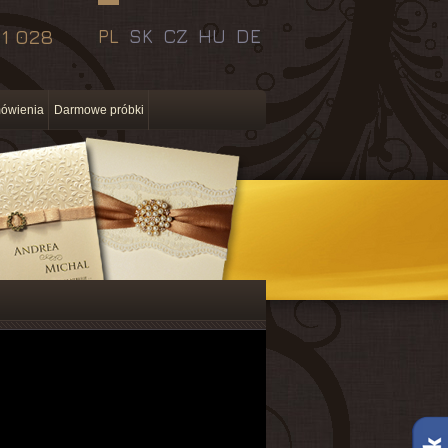
11 028
PL
SK
CZ
HU
DE
ówienia
Darmowe próbki