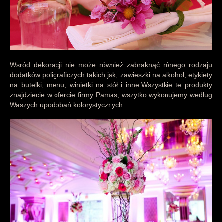
Wsród dekoracji nie może również zabraknąć rónego rodzaju
dodatków poligraficzych takich jak, zawieszki na alkohol, etykiety
na butelki, menu, winietki na stół i inne.Wszystkie te produkty
znajdziecie w ofercie firmy Pamas, wszytko wykonujemy według
Waszych upodobań kolorystycznych.