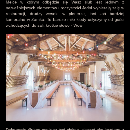
Mejce w którym odbędzie się Wasz ślub jest jednym z
najważniejszych elementów uroczystości.Jedni wybierają salę w
restauracji, drudzy wesele w plenerze, inni zaś bardziej
kameralne w Zamku. To bardzo miłe kiedy usłyszymy od gości
wchodzących do sali, krótkie słowo - Wow!
Dekoraccje ślubne powinny być piękne, cieszyć oko każdego z