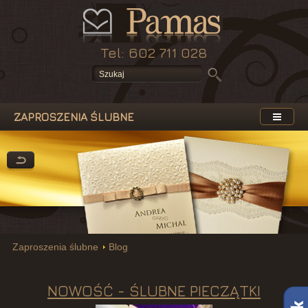
Tel: 602 711 028
ZAPROSZENIA ŚLUBNE
Zaproszenia ślubne
Blog
NOWOŚĆ - ŚLUBNE PIECZĄTKI