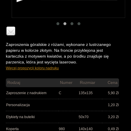
Zaproszenia góralskie z różami, wykonane z lustrzanego
papieru w kolorze złotym. Na froncie przyklejona jest
karteczka z motywem kwiatów, a po środku znajduje się
parzenica, która jest wycięta laserowo.
Więcej propozycji koloru nadruku
Rodzaj
Numer
Rozmiar
Cena
Zaproszenie z nadrukiem
C
135x135
5,90
Zł
Personalizacja
1,20
Zł
Etykiety na butelki
50x70
3,20
Zł
Koperta
980
140x140
0,49
Zł