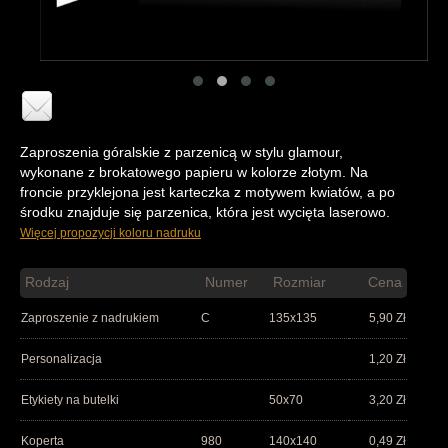
Zaproszenia góralskie z parzenicą w stylu glamour,
wykonane z brokatowego papieru w kolorze złotym. Na
froncie przyklejona jest karteczka z motywem kwiatów, a po
środku znajduje się parzenica, która jest wycięta laserowo.
Więcej propozycji koloru nadruku
Rodzaj
Numer
Rozmiar
Cena
Zaproszenie z nadrukiem
C
135x135
5,90
Zł
Personalizacja
1,20
Zł
Etykiety na butelki
50x70
3,20
Zł
Koperta
980
140x140
0,49
Zł